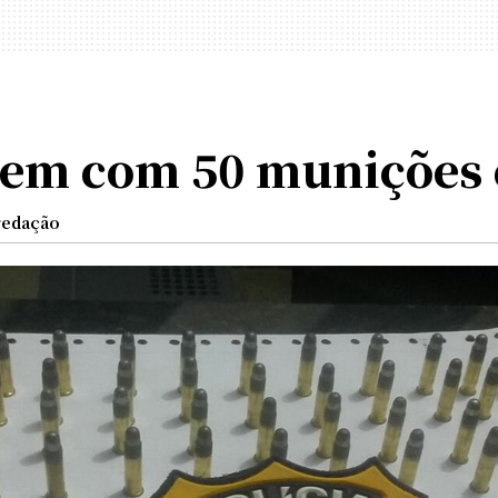
m com 50 munições c
redação